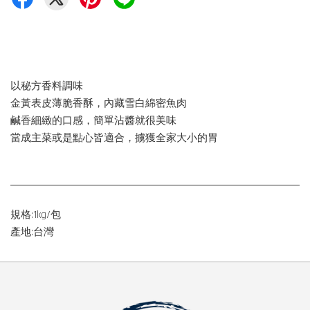
以秘方香料調味
金黃表皮薄脆香酥，內藏雪白綿密魚肉
鹹香細緻的口感，簡單沾醬就很美味
當成主菜或是點心皆適合，擄獲全家大小的胃
規格:1kg/包
產地:台灣