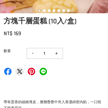
方塊千層蛋糕 (10入/盒)
NT$ 169
數量
-
+
帶有蛋香的細緻薄皮，層層疊疊中夾入香濃綿密內餡，一口咬