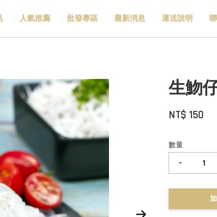
品
人氣推薦
批發專區
最新消息
運送說明
聯
生魩仔魚
NT$ 150
數量
-
加