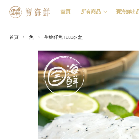
首頁
所有商品
寶海鮮出
›
›
首頁
魚
生魩仔魚 (200g/盒)