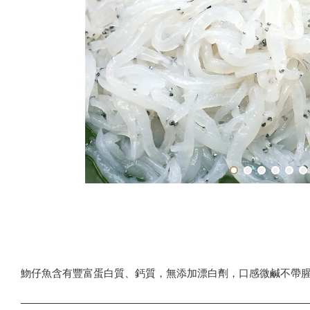
魩仔魚含有豐富蛋白質、鈣質，無添加漂白劑，口感微鹹不帶