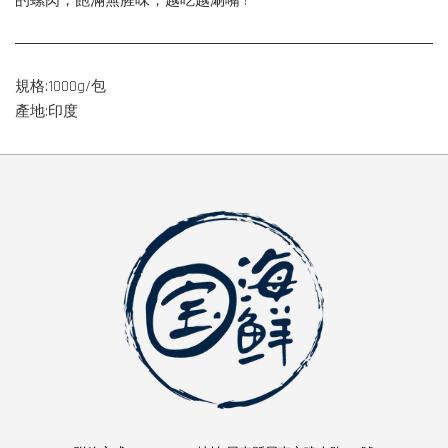
的螺肉，飽滿無腥味，越吃越涮嘴 !
規格:1000g/包
產地:印度