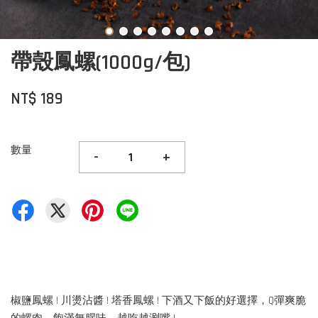
帶殼鳳螺(1000g/包)
NT$ 189
數量
-
+
椒鹽鳳螺 ! 川燙沾醬 ! 塔香鳳螺 ! 下酒又下飯的好選擇，Q彈爽脆