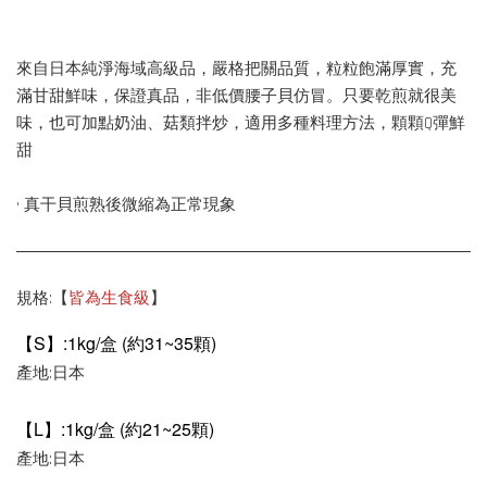
來自日本純淨海域高級品，嚴格把關品質，粒粒飽滿厚實，充
滿甘甜鮮味，保證真品，非低價腰子貝仿冒。只要乾煎就很美
味，也可加點奶油、菇類拌炒，適用多種料理方法，顆顆Q彈鮮
甜
• 真干貝煎熟後微縮為正常現象
規格:【
皆為生食級
】
【S】:1kg/盒 (約31~35顆)
產地:日本
【L】:1kg/盒 (約21~25顆)
產地:日本