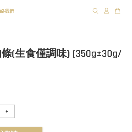
絡我們
(生食僅調味) (350g±30g/
+