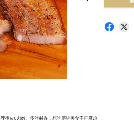
加
理後皮Q肉嫩、多汁鹹香，想吃傳統美食不再麻煩