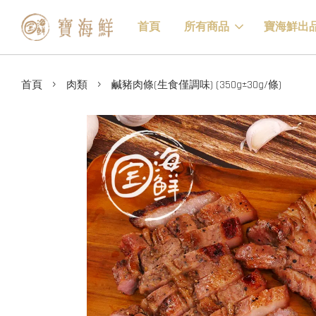
首頁
所有商品
寶海鮮出
›
›
首頁
肉類
鹹豬肉條(生食僅調味) (350g±30g/條)