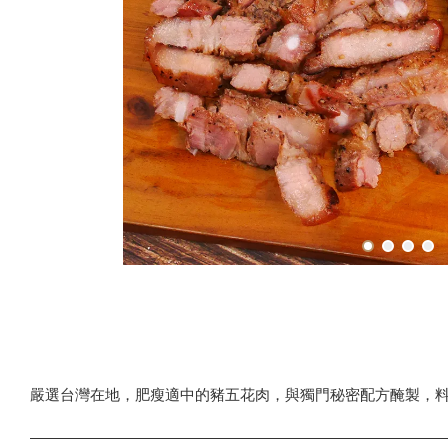
嚴選台灣在地，肥瘦適中的豬五花肉，與獨門秘密配方醃製，料