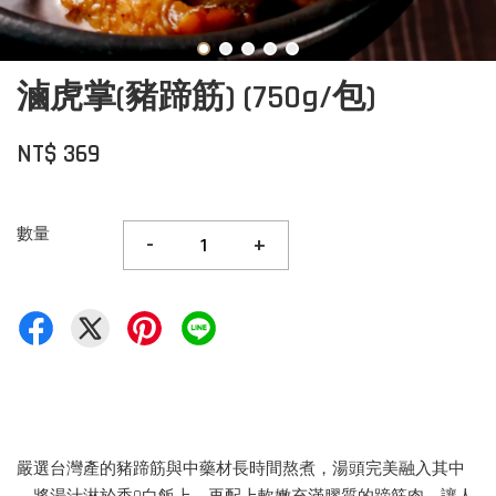
滷虎掌(豬蹄筋) (750g/包)
NT$ 369
數量
-
+
嚴選台灣產的豬蹄筋與中藥材長時間熬煮，湯頭完美融入其中