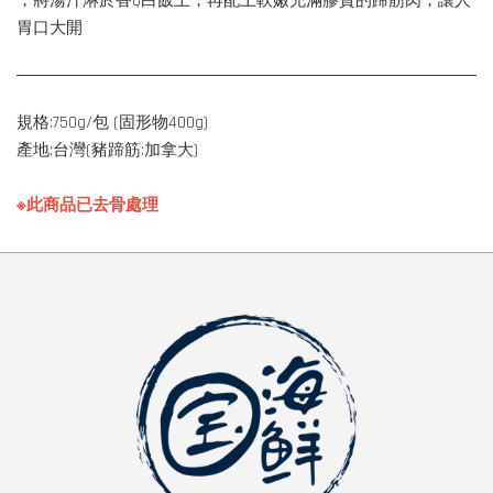
，將湯汁淋於香Q白飯上，再配上軟嫩充滿膠質的蹄筋肉，讓人
胃口大開
規格:750g/包 (固形物400g)
產地:台灣(豬蹄筋:加拿大)
※此商品已去骨處理