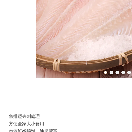
魚排經去刺處理
方便全家大小食用
肉質鮮嫩綿滑，油脂豐富