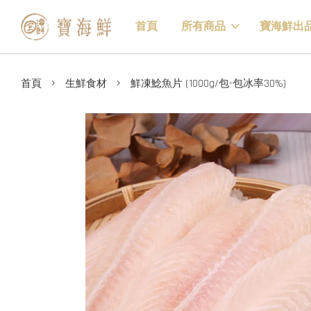
首頁
所有商品
寶海鮮出
›
›
首頁
生鮮食材
鮮凍鯰魚片 (1000g/包-包冰率30%)