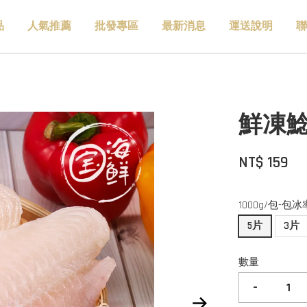
品
人氣推薦
批發專區
最新消息
運送說明
聯
鮮凍鯰魚
NT$ 159
1000g/包-包冰
5片
3片
數量
-