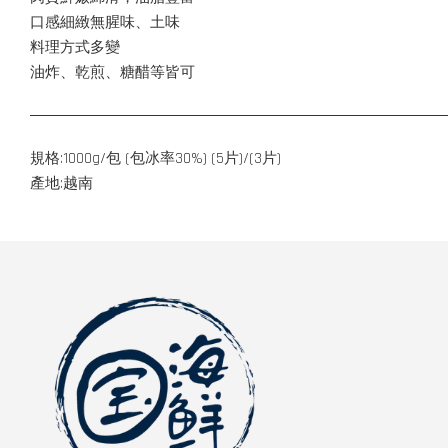
口感細緻無腥味、土味
料理方式多變
油炸、乾煎、糖醋等皆可
規格:1000g/包 (包冰率30%) (5片)/(3片)
產地:越南