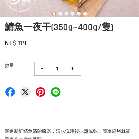
鯖魚一夜干(350g~400g/隻)
NT$ 119
數量
-
+
嚴選新鮮鯖魚清除臟器，清水洗淨後抹鹽風乾，簡單燒烤就能