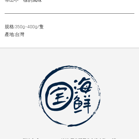
帶出不一樣的風味
規格:350g
~400
g/隻
產地:台灣