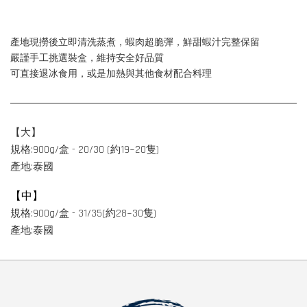
產地現撈後立即清洗蒸煮，蝦肉超脆彈，鮮甜蝦汁完整保留
嚴謹手工挑選裝盒，維持安全好品質
可直接退冰食用，或是加熱與其他食材配合料理
【大】
規格:900g/盒 - 20/30 (約19~20隻)
產地:泰國
【中】
規格:900g/盒 - 31/35(約28~30隻)
產地:泰國