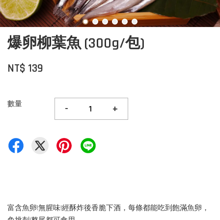
爆卵柳葉魚 (300g/包)
NT$ 139
數量
-
+
富含魚卵!無腥味!經酥炸後香脆下酒，每條都能吃到飽滿魚卵，