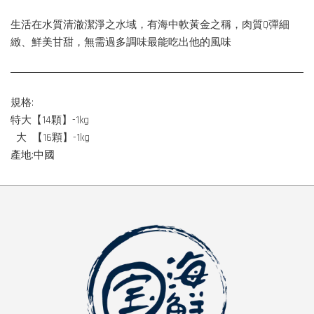
生活在水質清澈潔淨之水域，有海中軟黃金之稱，肉質Q彈細
緻、鮮美甘甜，無需過多調味最能吃出他的風味
規格:
特大【14顆】-1kg
大 【16顆】-1kg
產地:中國