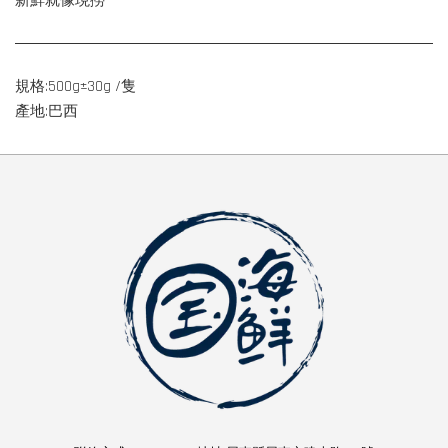
新鮮就像現撈
規格:500g±30g /隻
產地:巴西