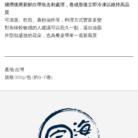
捕撈後將新鮮白帶魚去刺處理，卷成形後立即冷凍以維持高品
質
可清蒸、乾煎、裹粉油炸等，料理方式豐富多變
對魚味較敏感的人建議可以煎久一點，逼出油脂
外型似盛放的花朵，也為餐桌帶來一道新風景
產地:台灣
規格:300g/包 (約9~11卷)