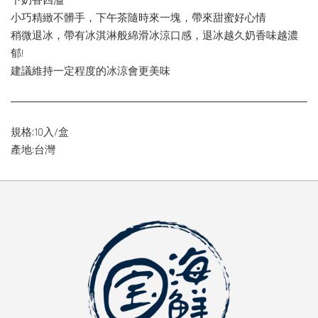
下奶香四溢
小巧精緻不髒手，下午茶隨時來一塊，帶來甜蜜好心情
稍微退冰，帶有冰淇淋般綿滑冰涼口感，退冰越久奶香味越濃
郁!
建議維持一定程度的冰涼會更美味
規格:10入/盒
產地:台灣