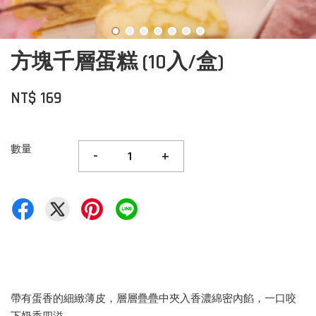
方塊千層蛋糕 (10入/盒)
NT$ 169
數量
-
+
帶有蛋香的細緻薄皮，層層疊疊中夾入香濃綿密內餡，一口咬