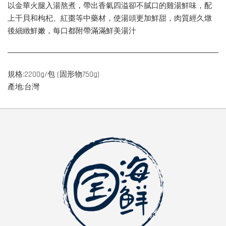
以金華火腿入湯熬煮，帶出香氣四溢卻不膩口的雞湯鮮味，配
上干貝和枸杞、紅棗等中藥材，使湯頭更加鮮甜，肉質經久燉
後細緻鮮嫩，每口都附帶滿滿鮮美湯汁
規格:2200g/包 (固形物750g)
產地:台灣