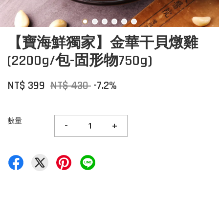
【寶海鮮獨家】金華干貝燉雞
(2200g/包-固形物750g)
NT$ 399
NT$ 430
-7.2%
數量
-
+