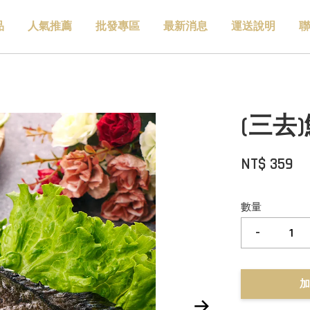
品
人氣推薦
批發專區
最新消息
運送說明
聯
(三去)
NT$ 359
數量
-
加