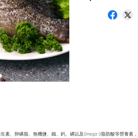
素、卵磷脂、無機鹽、鐵、鈣、磷以及Omega-3脂肪酸等營養素