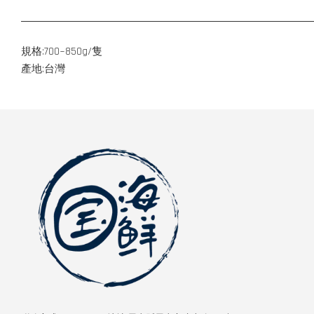
規格:700~850g/隻
產地:台灣