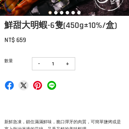
鮮甜大明蝦-6隻(450g±10%/盒)
NT$ 659
數量
-
+
新鮮急凍，鎖住滿滿鮮味，脆口彈牙的肉質，可簡單鹽烤或是