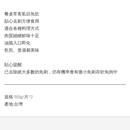
餐桌常客虱目魚肚
貼心去刺方便食用
適合各種料理方式
肉質細緻鮮味十足
油脂入口即化
乾煎、煲湯都美味
貼心提醒:
已去除絕大多數的魚刺，仍有機率會有微小魚刺存於魚肉中
規格:150g/片*2
產地:台灣