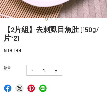
【2片組】去刺虱目魚肚 (150g/
片*2)
NT$ 199
數量
-
+