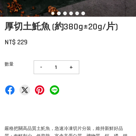
厚切土魠魚 (約380g±20g/片)
NT$ 229
數量
-
+
嚴格把關高品質土魠魚，急速冷凍切片分裝，維持新鮮好品