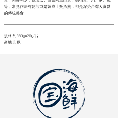
質；肉鮮刺少，低脂肪、富含高蛋白質、礦物質、鈣、磷、鐵
等，常見作法有乾煎或是製成土魠魚羹，都是深受台灣人喜愛
的傳統美食
規格:約380g±20g/片
產地:印尼