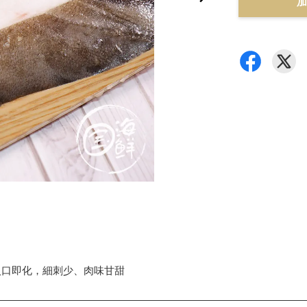
加
入口即化，細刺少、肉味甘甜