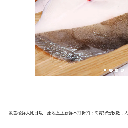
嚴選極鮮大比目魚，產地直送新鮮不打折扣；肉質綿密軟嫩，