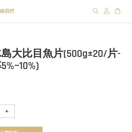
絡我們
島大比目魚片(500g±20/片-
%~10%)
+