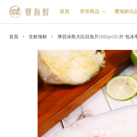
首頁
所有商品
寶海鮮出
›
›
首頁
生鮮海鮮
厚切冰島大比目魚片(500g±20/片-包冰率5