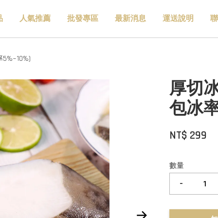
品
人氣推薦
批發專區
最新消息
運送說明
聯
%~10%)
厚切冰
包冰率5
NT$ 299
數量
-