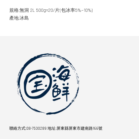
規格:無洞 2L 500g±20/片(包冰率5%~10%)
產地:冰島
聯絡方式:08-7530289 地址:屏東縣屏東市建南路166號