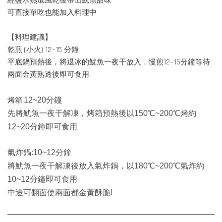
經鹽水熟成風乾後帶出魷魚甜味
可直接單吃也能加入料理中
【料理建議】
乾煎:(小火) 12~15 分鐘
平底鍋預熱後，將退冰的魷魚一夜干放入，慢煎12~15分鐘等待
兩面金黃熟透後即可食用
烤箱:
12~20分鐘
先將魷魚一夜干解凍，烤箱預熱後以150
℃~20
0℃烤約
12~20分鐘即可食用
氣炸鍋:
10~12分鐘
將魷魚一夜干解凍後放入氣炸鍋，以180
℃~20
0℃氣炸約
10~12分鐘即可食用
中途可翻面使兩面都金黃酥脆!