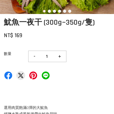
魷魚一夜干 (300g~350g/隻)
NT$ 169
數量
-
+
選用肉質飽滿Q彈的大魷魚