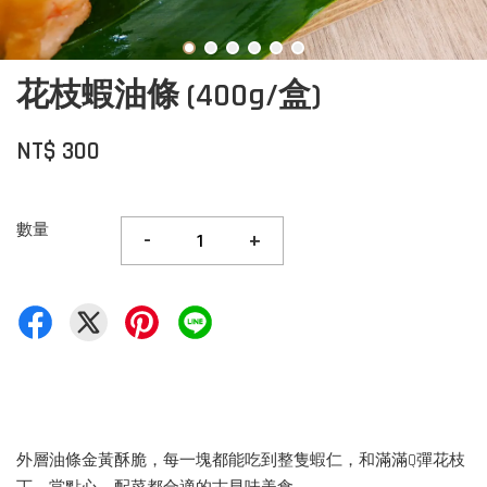
花枝蝦油條 (400g/盒)
NT$ 300
數量
-
+
外層油條金黃酥脆，每一塊都能吃到整隻蝦仁，和滿滿Q彈花枝