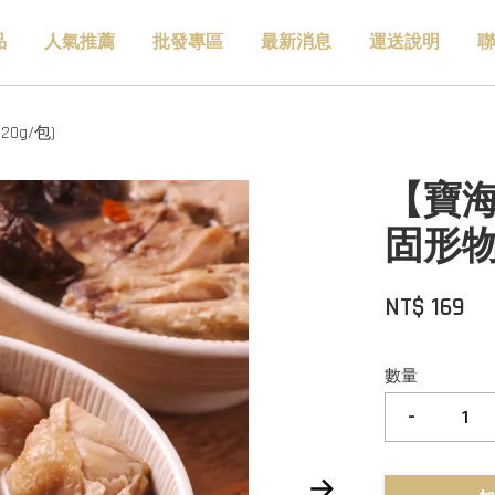
品
人氣推薦
批發專區
最新消息
運送說明
聯
0g/包)
【寶海
固形物1
NT$ 169
數量
-