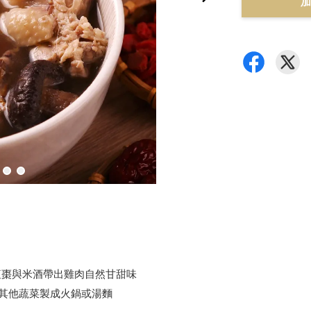
加
紅棗與米酒帶出雞肉自然甘甜味
其他蔬菜製成火鍋或湯麵