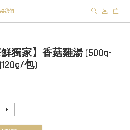
絡我們
鮮獨家】香菇雞湯 (500g-
20g/包)
+