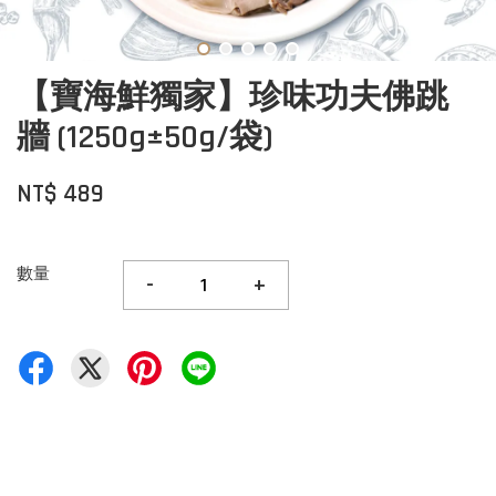
【寶海鮮獨家】珍味功夫佛跳
牆 (1250g±50g/袋)
NT$ 489
數量
-
+