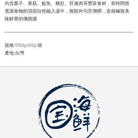
內含栗子、香菇、魷魚、豬肚、肝連肉等豐富食材，長時間熬
煮讓食物的清甜自然融入湯中，無額外勾芡增稠，造就極致美
味鮮香的佛跳牆
規格:1250g±50g/袋
產地:台灣