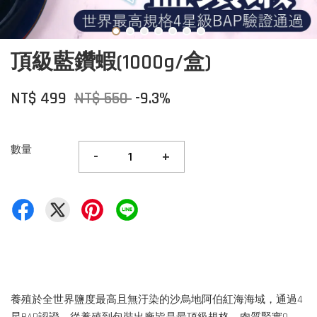
頂級藍鑽蝦(1000g/盒)
NT$ 499
NT$ 550
-9.3%
數量
-
+
養殖於全世界鹽度最高且無汙染的沙烏地阿伯紅海海域，通過4