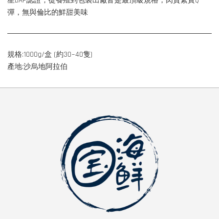
星BAP認證，從養殖到包裝出廠皆是最頂級規格，肉質緊實Q
彈，無與倫比的鮮甜美味
規格:1000g/盒 (約30~40隻)
產地:沙烏地阿拉伯